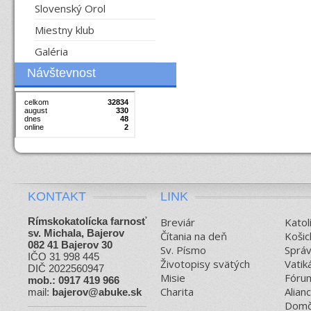
Slovenský Orol
Miestny klub
Galéria
Návštevnost
KONTAKT
LINK
Rímskokatolícka farnosť
Breviár
Katol
sv. Michala, Bajerov
Čítania na deň
Košic
082 41 Bajerov 30
Sv. Písmo
Sprá
IČO 31 998 445
Životopisy svätých
Vatik
DIČ 2022560947
Misie
Fórum
mob.: 0917 419 966
Charita
Alian
mail:
bajerov@abuke.sk
Domč