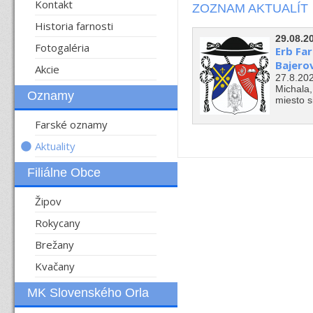
Kontakt
ZOZNAM AKTUALÍT
Historia farnosti
29.08.2
Fotogaléria
Erb Far
Bajero
Akcie
27.8.202
Michala,
Oznamy
miesto si
Farské oznamy
Aktuality
Filiálne Obce
Žipov
Rokycany
Brežany
Kvačany
MK Slovenského Orla