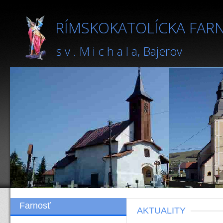
RÍMSKOKATOLÍCKA FAR
s v . M i c h a l a, Bajerov
Farnosť
AKTUALITY