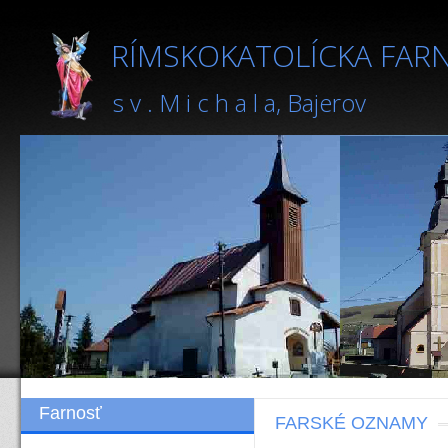
RÍMSKOKATOLÍCKA FAR
s v . M i c h a l a, Bajerov
Farnosť
FARSKÉ OZNAMY