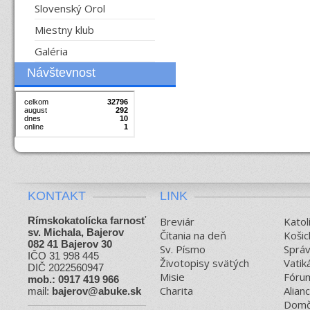
Slovenský Orol
Miestny klub
Galéria
Návštevnost
KONTAKT
LINK
Rímskokatolícka farnosť
Breviár
Katol
sv. Michala, Bajerov
Čítania na deň
Košic
082 41 Bajerov 30
Sv. Písmo
Sprá
IČO 31 998 445
Životopisy svätých
Vatik
DIČ 2022560947
Misie
Fórum
mob.: 0917 419 966
Charita
Alian
mail:
bajerov@abuke.sk
Domč