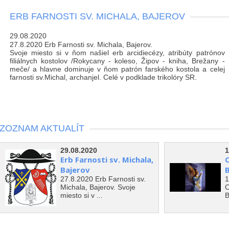
ERB FARNOSTI SV. MICHALA, BAJEROV
29.08.2020
27.8.2020 Erb Farnosti sv. Michala, Bajerov.
Svoje miesto si v ňom našiel erb arcidiecézy, atribúty patrónov
filiálnych kostolov /Rokycany - koleso, Žipov - kniha, Brežany -
meče/ a hlavne dominuje v ňom patrón farského kostola a celej
farnosti sv.Michal, archanjel. Celé v podklade trikolóry SR.
ZOZNAM AKTUALÍT
29.08.2020
1
Erb Farnosti sv. Michala,
C
Bajerov
B
27.8.2020 Erb Farnosti sv.
1
Michala, Bajerov. Svoje
C
miesto si v ...
B