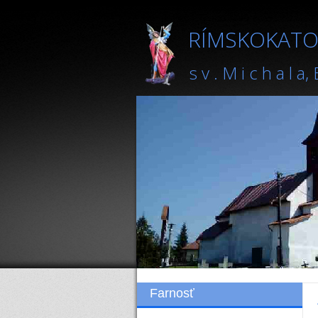
RÍMSKOKATO
s v . M i c h a l a,
Farnosť