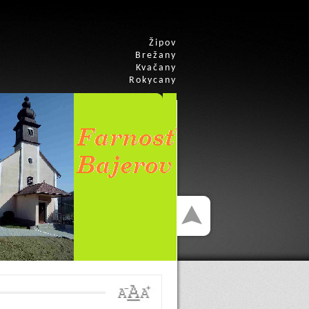
Žipov
Brežany
Kvačany
Rokycany
A
A
A