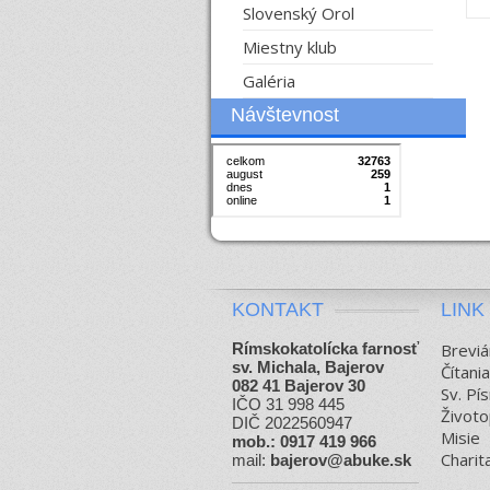
Slovenský Orol
Miestny klub
Galéria
Návštevnost
KONTAKT
LINK
Rímskokatolícka farnosť
Breviá
sv. Michala, Bajerov
Čítani
082 41 Bajerov 30
Sv. Pí
IČO 31 998 445
Životo
DIČ 2022560947
Misie
mob.: 0917 419 966
Charit
mail:
bajerov@abuke.sk