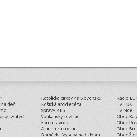
r
Katolícka cirkev na Slovensku
Rádio L
a na deň
Košická arcidiecéza
TV LUX
smo
Správy KBS
TV Noe
pisy svätých
Vatikánsky rozhlas
Obec Baj
Fórum života
Obec Rok
a
Aliancia za rodinu
Obec Bre
Domček - Vysoká nad Uhom
Obec Žip