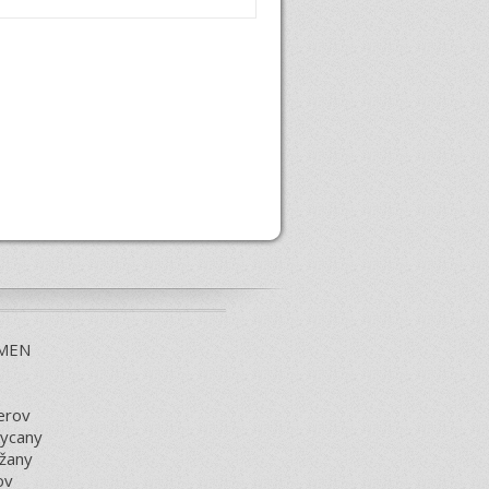
UMEN
erov
ycany
žany
ov